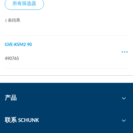
所有筛选器
1 条结果
GVE-KSM2 90
490765
产品
自动化
联系 SCHUNK
抓取技术