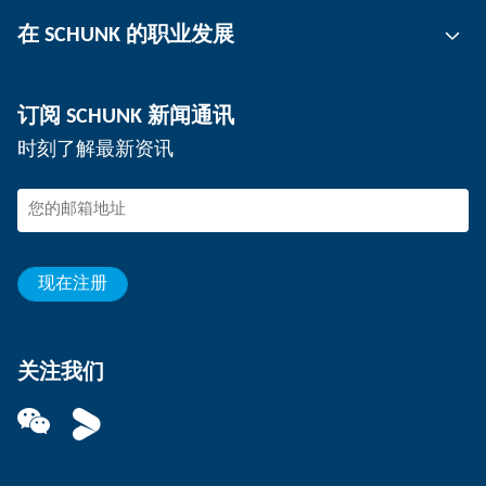
刀柄
联系人
在 SCHUNK 的职业发展
工件夹持
工作地点
分板机
新闻
工作机会
订阅 SCHUNK 新闻通讯
活动
在 SCHUNK 工作
时刻了解最新资讯
SCHUNK – 检举系统
专业人士
年轻的专业人员
学生
见习生
现在注册
关注我们