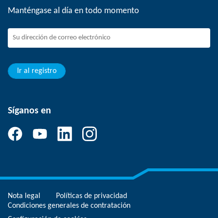
Trabajar en SCHUNK
Manténgase al día en todo momento
SCHUNK - Sistema de canal de denuncias
Profesionales con experiencia
Jóvenes profesionales
Estudiantes
Aprendiz
Ir al registro
Síganos en
Nota legal
Políticas de privacidad
Condiciones generales de contratación