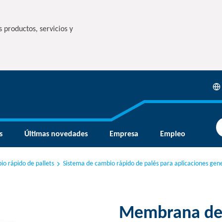
 productos, servicios y
s
Últimas novedades
Empresa
Empleo
io rápido de pallets
Sistema de cambio rápido de palés para aplicaciones gener
Membrana de 