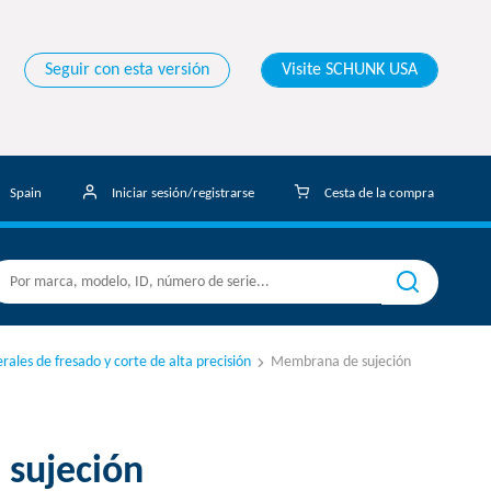
Seguir con esta versión
Visite SCHUNK USA
Spain
Iniciar sesión/registrarse
Cesta de la compra
ales de fresado y corte de alta precisión
Membrana de sujeción
sujeción