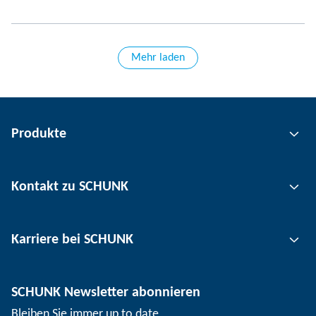
Mehr laden
Produkte
Greiftechnik
Kontakt zu SCHUNK
Automatisierungstechnik
Werkzeugspanntechnik
Kontakt
Karriere bei SCHUNK
Werkstückspanntechnik
Standorte
Nutzentrenntechnik
Presse
Stellenangebote
SCHUNK Newsletter abonnieren
Veranstaltungen
Arbeiten bei SCHUNK
Bleiben Sie immer up to date