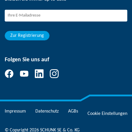
SCHUNK - Hinweisgebersystem
Berufseinsteiger
Berufserfahrene
Schüler
Studierende
Zur Registrierung
Folgen Sie uns auf
Impressum
Datenschutz
AGBs
Cookie Einstellungen
© Copyright 2026 SCHUNK SE & Co. KG