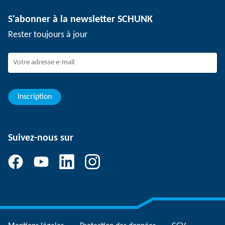
Technologie de dépanélisation
Presse
Offres d'emploi
S'abonner à la newsletter SCHUNK
Événements
SCHUNK en tant qu'employeur
Rester toujours à jour
Travailler chez SCHUNK
Rejoindre SCHUNK
Evolution et carrière
Vos avantages
Inscription
Suivez-nous sur