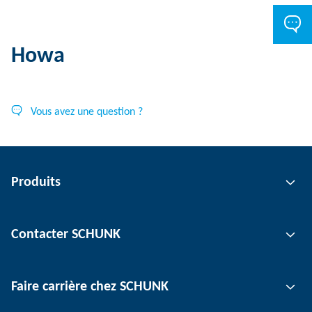
Howa
Vous avez une question ?
Produits
Technologie de préhension
Contacter SCHUNK
Technologie d'automatisation
Technologie de serrage d'outil
Interlocuteur
Faire carrière chez SCHUNK
Technologie de serrage de pièce
Sites