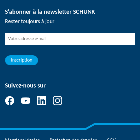
Technologie de dépanélisation
Presse
Offres d'emploi
S'abonner à la newsletter SCHUNK
Événements
SCHUNK en tant qu'employeur
Rester toujours à jour
Travailler chez SCHUNK
Rejoindre SCHUNK
Evolution et carrière
Vos avantages
Inscription
Suivez-nous sur