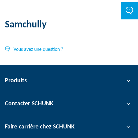
Samchully
Vous avez une question ?
Produits
Technologie de préhension
Contacter SCHUNK
Technologie d'automatisation
Technologie de serrage d'outil
Interlocuteur
Faire carrière chez SCHUNK
Technologie de serrage de pièce
Sites