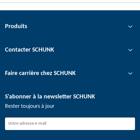
Produits
Technologie de préhension
Contacter SCHUNK
Technologie d'automatisation
Technologie de serrage d'outil
Interlocuteur
Faire carrière chez SCHUNK
Technologie de serrage de pièce
Sites
Technologie de dépanélisation
Presse
Offres d'emploi
S'abonner à la newsletter SCHUNK
Événements
SCHUNK en tant qu'employeur
Rester toujours à jour
Travailler chez SCHUNK
Rejoindre SCHUNK
Evolution et carrière