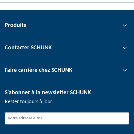
Produits
Technologie de préhension
Contacter SCHUNK
Technologie d'automatisation
Technologie de serrage d'outil
Interlocuteur
Faire carrière chez SCHUNK
Technologie de serrage de pièce
Sites
Technologie de dépanélisation
Presse
Offres d'emploi
S'abonner à la newsletter SCHUNK
Événements
SCHUNK en tant qu'employeur
Rester toujours à jour
Travailler chez SCHUNK
Rejoindre SCHUNK
Evolution et carrière