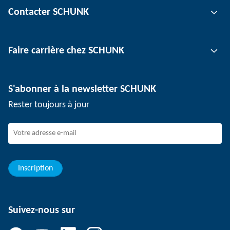
Contacter SCHUNK
Technologie d'automatisation
Technologie de serrage d'outil
Interlocuteur
Faire carrière chez SCHUNK
Technologie de serrage de pièce
Sites
Technologie de dépanélisation
Presse
Offres d'emploi
S'abonner à la newsletter SCHUNK
Événements
SCHUNK en tant qu'employeur
Rester toujours à jour
Travailler chez SCHUNK
Rejoindre SCHUNK
Evolution et carrière
Vos avantages
Inscription
Suivez-nous sur