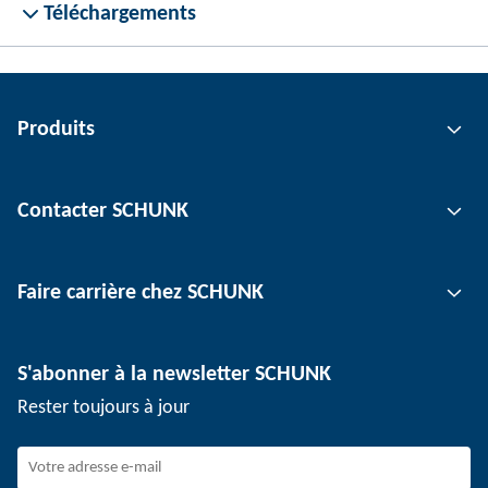
Téléchargements
Produits
Technologie de préhension
Contacter SCHUNK
Technologie d'automatisation
Technologie de serrage d'outil
Interlocuteur
Faire carrière chez SCHUNK
Technologie de serrage de pièce
Sites
Technologie de dépanélisation
Presse
Offres d'emploi
S'abonner à la newsletter SCHUNK
Événements
SCHUNK en tant qu'employeur
Rester toujours à jour
Travailler chez SCHUNK
Rejoindre SCHUNK