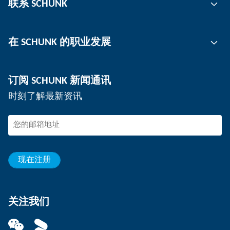
联系 SCHUNK
抓取技术
刀柄
联系人
在 SCHUNK 的职业发展
工件夹持
工作地点
分板机
新闻
工作机会
订阅 SCHUNK 新闻通讯
活动
在 SCHUNK 工作
时刻了解最新资讯
SCHUNK – 检举系统
专业人士
年轻的专业人员
学生
见习生
现在注册
关注我们