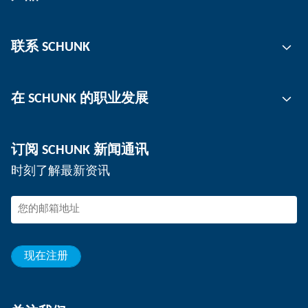
自动化
联系 SCHUNK
抓取技术
刀柄
联系人
在 SCHUNK 的职业发展
工件夹持
工作地点
分板机
新闻
工作机会
订阅 SCHUNK 新闻通讯
活动
在 SCHUNK 工作
时刻了解最新资讯
SCHUNK – 检举系统
专业人士
年轻的专业人员
学生
见习生
现在注册