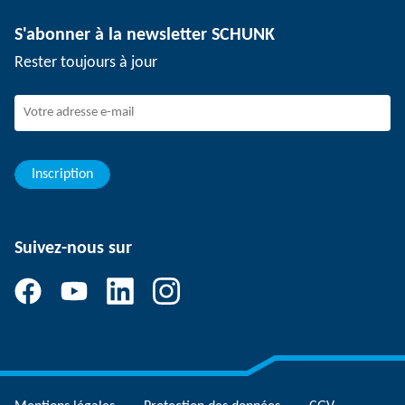
Technologie de dépanélisation
Presse
Offres d'emploi
S'abonner à la newsletter SCHUNK
Événements
SCHUNK en tant qu'employeur
Rester toujours à jour
Travailler chez SCHUNK
Rejoindre SCHUNK
Evolution et carrière
Vos avantages
Inscription
Suivez-nous sur