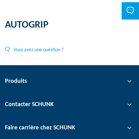
AUTOGRIP
Vous avez une question ?
Produits
Technologie de préhension
Contacter SCHUNK
Technologie d'automatisation
Technologie de serrage d'outil
Interlocuteur
Faire carrière chez SCHUNK
Technologie de serrage de pièce
Sites