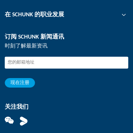
刀柄
联系人
在 SCHUNK 的职业发展
工件夹持
工作地点
分板机
新闻
工作机会
订阅 SCHUNK 新闻通讯
活动
在 SCHUNK 工作
时刻了解最新资讯
SCHUNK – 检举系统
专业人士
年轻的专业人员
学生
见习生
现在注册
关注我们