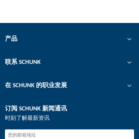
产品
自动化
联系 SCHUNK
抓取技术
刀柄
联系人
在 SCHUNK 的职业发展
工件夹持
工作地点
分板机
新闻
工作机会
订阅 SCHUNK 新闻通讯
活动
在 SCHUNK 工作
时刻了解最新资讯
SCHUNK – 检举系统
专业人士
年轻的专业人员