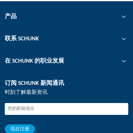
产品
自动化
联系 SCHUNK
抓取技术
刀柄
联系人
在 SCHUNK 的职业发展
工件夹持
工作地点
分板机
新闻
工作机会
订阅 SCHUNK 新闻通讯
活动
在 SCHUNK 工作
时刻了解最新资讯
SCHUNK – 检举系统
专业人士
年轻的专业人员
学生
见习生
现在注册