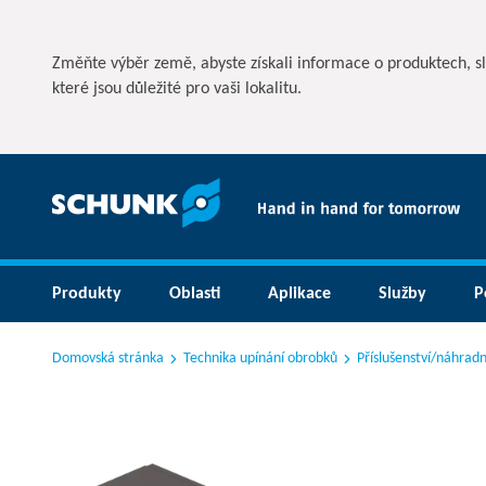
Změňte výběr země, abyste získali informace o produktech, s
které jsou důležité pro vaši lokalitu.
Produkty
Oblasti
Aplikace
Služby
P
Domovská stránka
Technika upínání obrobků
Příslušenství/náhradní