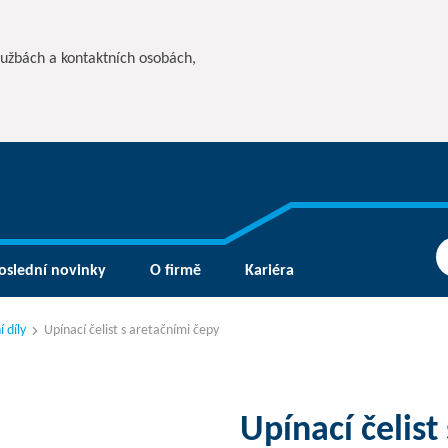
lužbách a kontaktních osobách,
oslední novinky
O firmě
Kariéra
 díly
Upínací čelist s aretačními čepy
Upínací čelist