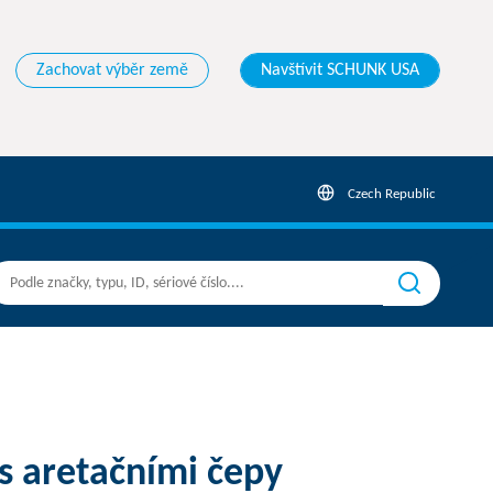
Zachovat výběr země
Navštívit SCHUNK USA
Czech Republic
 s aretačními čepy