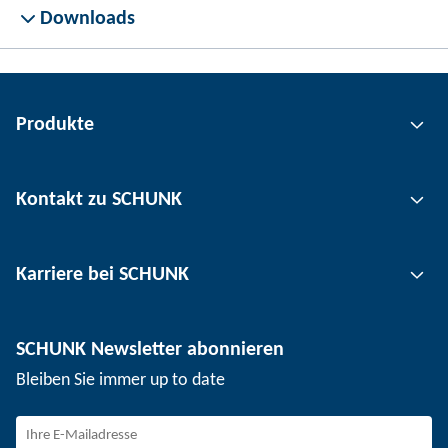
Downloads
Produkte
Greiftechnik
Kontakt zu SCHUNK
Automatisierungstechnik
Werkzeugspanntechnik
Kontakt
Karriere bei SCHUNK
Werkstückspanntechnik
Standorte
Nutzentrenntechnik
Presse
Stellenangebote
SCHUNK Newsletter abonnieren
Veranstaltungen
Arbeiten bei SCHUNK
Bleiben Sie immer up to date
SCHUNK - Hinweisgebersystem
Berufseinsteiger
Berufserfahrene