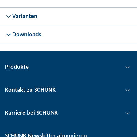
Varianten
Downloads
Produkte
Greiftechnik
Kontakt zu SCHUNK
Automatisierungstechnik
Werkzeugspanntechnik
Kontakt
Karriere bei SCHUNK
Werkstückspanntechnik
Standorte
Nutzentrenntechnik
Presse
Stellenangebote
SCHUNK Newsletter abonnieren