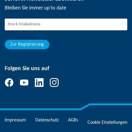
Veranstaltungen
Arbeiten bei SCHUNK
Bleiben Sie immer up to date
SCHUNK - Hinweisgebersystem
Berufseinsteiger
Berufserfahrene
Schüler
Studierende
Zur Registrierung
Folgen Sie uns auf
Impressum
Datenschutz
AGBs
Cookie Einstellungen