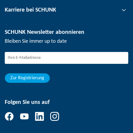
Werkzeugspanntechnik
Kontakt
Karriere bei SCHUNK
Werkstückspanntechnik
Standorte
Nutzentrenntechnik
Presse
Stellenangebote
SCHUNK Newsletter abonnieren
Veranstaltungen
Arbeiten bei SCHUNK
Bleiben Sie immer up to date
SCHUNK - Hinweisgebersystem
Berufseinsteiger
Berufserfahrene
Schüler
Studierende
Zur Registrierung
Folgen Sie uns auf