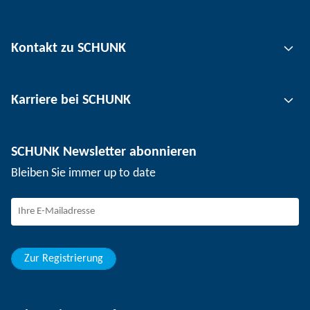
Greiftechnik
Kontakt zu SCHUNK
Automatisierungstechnik
Werkzeugspanntechnik
Kontakt
Karriere bei SCHUNK
Werkstückspanntechnik
Standorte
Nutzentrenntechnik
Presse
Stellenangebote
SCHUNK Newsletter abonnieren
Veranstaltungen
Arbeiten bei SCHUNK
Bleiben Sie immer up to date
SCHUNK - Hinweisgebersystem
Berufseinsteiger
Berufserfahrene
Schüler
Studierende
Zur Registrierung