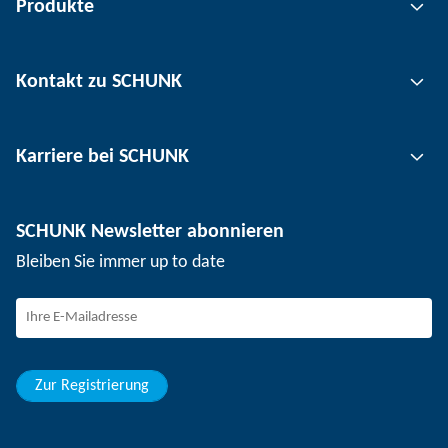
Produkte
Greiftechnik
Kontakt zu SCHUNK
Automatisierungstechnik
Werkzeugspanntechnik
Kontakt
Karriere bei SCHUNK
Werkstückspanntechnik
Standorte
Nutzentrenntechnik
Presse
Stellenangebote
SCHUNK Newsletter abonnieren
Veranstaltungen
Arbeiten bei SCHUNK
Bleiben Sie immer up to date
SCHUNK - Hinweisgebersystem
Berufseinsteiger
Berufserfahrene
Schüler
Studierende
Zur Registrierung