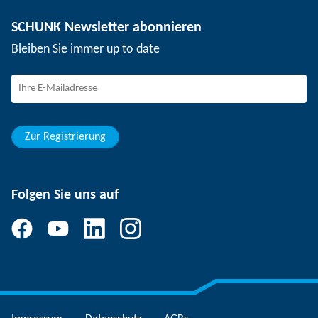
Nutzentrenntechnik
Presse
Stellenangebote
SCHUNK Newsletter abonnieren
Veranstaltungen
Arbeiten bei SCHUNK
Bleiben Sie immer up to date
SCHUNK - Hinweisgebersystem
Berufseinsteiger
Berufserfahrene
Schüler
Studierende
Zur Registrierung
Folgen Sie uns auf