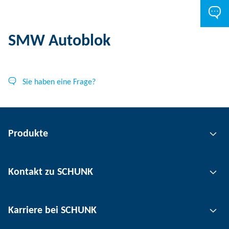
SMW Autoblok
Sie haben eine Frage?
Produkte
Greiftechnik
Kontakt zu SCHUNK
Automatisierungstechnik
Werkzeugspanntechnik
Kontakt
Karriere bei SCHUNK
Werkstückspanntechnik
Standorte