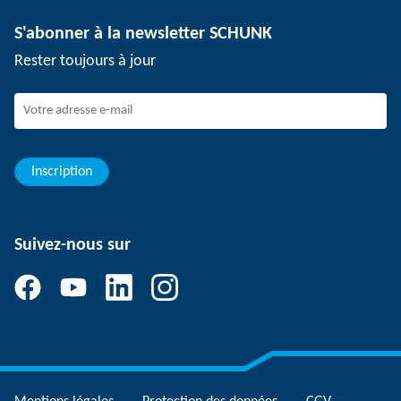
Technologie de dépanélisation
Presse
Offres d'emploi
S'abonner à la newsletter SCHUNK
Événements
Travailler chez SCHUNK
Rester toujours à jour
Dispositif de signalement SCHUNK
Personnel expérimenté
Jeunes professionnels
Elèves/Etudiants
Elèves
Inscription
Suivez-nous sur