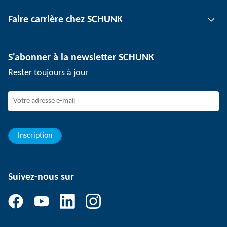
Technologie de serrage d'outil
Interlocuteur
Faire carrière chez SCHUNK
Technologie de serrage de pièce
Sites
Technologie de dépanélisation
Presse
Offres d'emploi
S'abonner à la newsletter SCHUNK
Événements
Travailler chez SCHUNK
Rester toujours à jour
Dispositif de signalement SCHUNK
Personnel expérimenté
Jeunes professionnels
Elèves/Etudiants
Elèves
Inscription
Suivez-nous sur