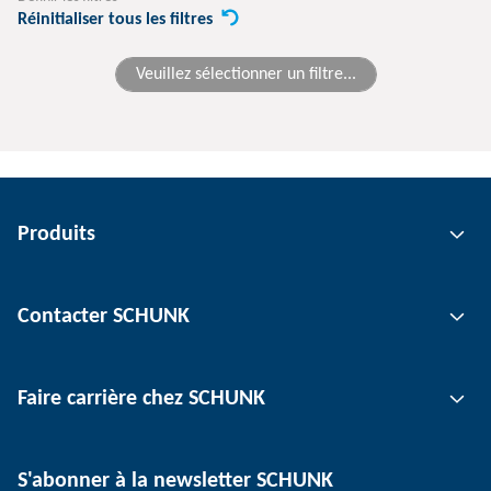
Réinitialiser tous les filtres
Veuillez sélectionner un filtre...
Produits
Technologie de préhension
Contacter SCHUNK
Technologie d'automatisation
Technologie de serrage d'outil
Interlocuteur
Faire carrière chez SCHUNK
Technologie de serrage de pièce
Sites
Technologie de dépanélisation
Presse
Offres d'emploi
S'abonner à la newsletter SCHUNK
Événements
Travailler chez SCHUNK