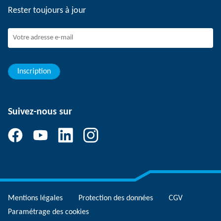
Rester toujours à jour
Dispositif de signalement SCHUNK
Personnel expérimenté
Jeunes professionnels
Elèves/Etudiants
Elèves
Inscription
Suivez-nous sur
Mentions légales
Protection des données
CGV
Paramétrage des cookies