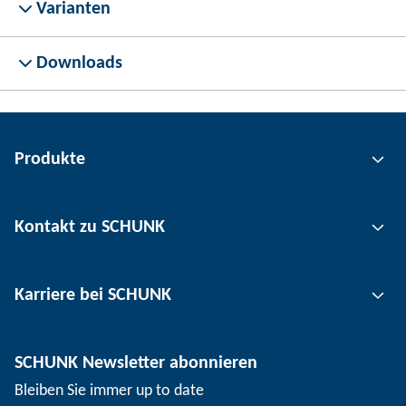
Varianten
Downloads
Produkte
Greiftechnik
Kontakt zu SCHUNK
Automatisierungstechnik
Werkzeugspanntechnik
Kontakt
Karriere bei SCHUNK
Werkstückspanntechnik
Standorte
Nutzentrenntechnik
Presse
Stellenangebote
SCHUNK Newsletter abonnieren
Veranstaltungen
Arbeiten bei SCHUNK
Bleiben Sie immer up to date
SCHUNK – Hinweisgebersystem
Berufserfahrene