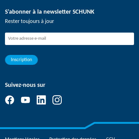
Technologie de dépanélisation
Presse
Offres d'emploi
S'abonner à la newsletter SCHUNK
Événements
Travailler chez SCHUNK
Rester toujours à jour
Dispositif de signalement SCHUNK
Personnel expérimenté
Jeunes professionnels
Elèves/Etudiants
Elèves
Inscription
Suivez-nous sur