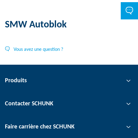
SMW Autoblok
Vous avez une question ?
Produits
Technologie de préhension
Contacter SCHUNK
Technologie d'automatisation
Technologie de serrage d'outil
Interlocuteur
Faire carrière chez SCHUNK
Technologie de serrage de pièce
Sites