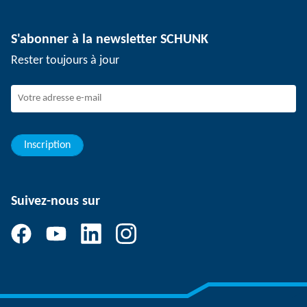
Technologie de dépanélisation
Presse
Offres d'emploi
S'abonner à la newsletter SCHUNK
Événements
Travailler chez SCHUNK
Rester toujours à jour
Dispositif de signalement SCHUNK
Personnel expérimenté
Jeunes professionnels
Elèves/Etudiants
Elèves
Inscription
Suivez-nous sur