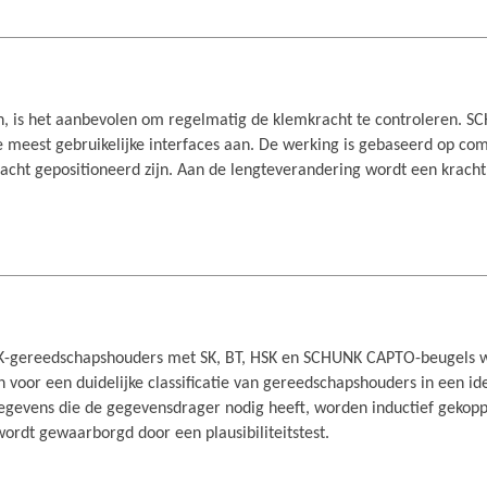
n, is het aanbevolen om regelmatig de klemkracht te controleren. SC
meest gebruikelijke interfaces aan. De werking is gebaseerd op comp
racht gepositioneerd zijn. Aan de lengteverandering wordt een krac
-gereedschapshouders met SK, BT, HSK en SCHUNK CAPTO-beugels wo
voor een duidelijke classificatie van gereedschapshouders in een ide
gevens die de gegevensdrager nodig heeft, worden inductief gekoppel
ordt gewaarborgd door een plausibiliteitstest.