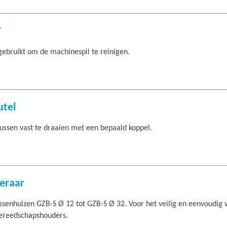
T
ebruikt om de machinespil te reinigen.
utel
ssen vast te draaien met een bepaald koppel.
eraar
senhulzen GZB-S Ø 12 tot GZB-S Ø 32. Voor het veilig en eenvoudig 
gereedschapshouders.