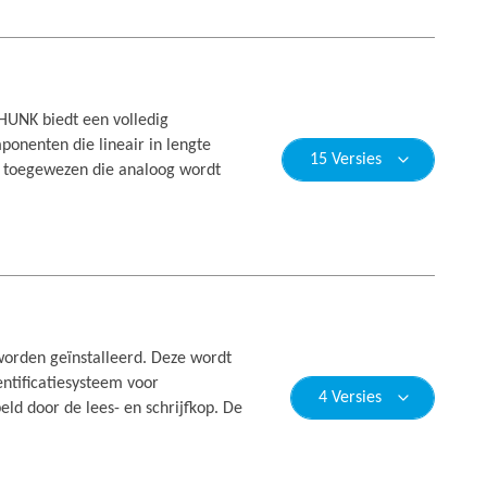
HUNK biedt een volledig
onenten die lineair in lengte
15 Versies
ht toegewezen die analoog wordt
rden geïnstalleerd. Deze wordt
ntificatiesysteem voor
4 Versies
d door de lees- en schrijfkop. De