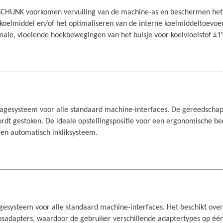
n SCHUNK voorkomen vervuiling van de machine-as en beschermen het
 koelmiddel en/of het optimaliseren van de interne koelmiddeltoevoe
male, vloeiende hoekbewegingen van het buisje voor koelvloeistof ±1°
esysteem voor alle standaard machine-interfaces. De gereedschap
rdt gestoken. De ideale opstellingspositie voor een ergonomische b
en automatisch inkliksysteem.
systeem voor alle standaard machine-interfaces. Het beschikt over 
psadapters, waardoor de gebruiker verschillende adaptertypes op éé