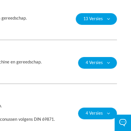
n gereedschap.
13 Versies
achine en gereedschap.
4 Versies
p.
4 Versies
conussen volgens DIN 69871.