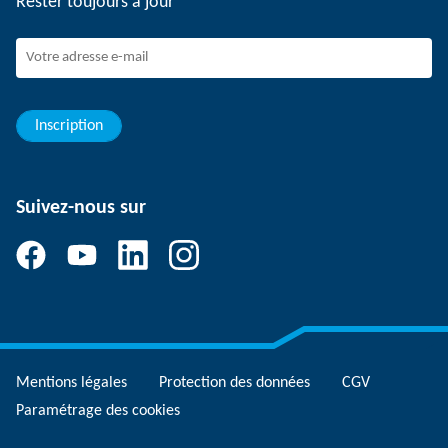
Rester toujours à jour
Dispositif de signalement SCHUNK
Personnel expérimenté
Jeunes professionnels
Elèves/Etudiants
Elèves
Inscription
Suivez-nous sur
Mentions légales
Protection des données
CGV
Paramétrage des cookies