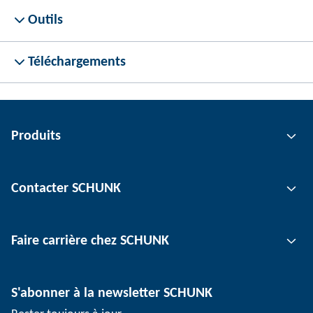
Outils
Téléchargements
Produits
Technologie de préhension
Contacter SCHUNK
Technologie d'automatisation
Technologie de serrage d'outil
Interlocuteur
Faire carrière chez SCHUNK
Technologie de serrage de pièce
Sites
Technologie de dépanélisation
Presse
Offres d'emploi
S'abonner à la newsletter SCHUNK
Événements
Travailler chez SCHUNK