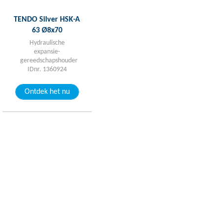
TENDO Silver HSK-A
63 Ø8x70
Hydraulische
expansie-
gereedschapshouder
IDnr. 1360924
Ontdek het nu