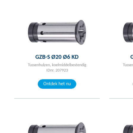
GZB-S Ø20 Ø6 KD
Tussenhulzen, koelmiddelbestendig
Tusse
IDnr. 207923
Ontdek het nu