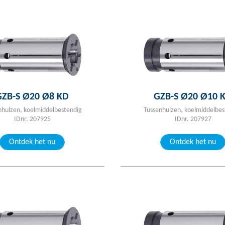
GZB-S Ø20 Ø8 KD
GZB-S Ø20 Ø10 
nhulzen, koelmiddelbestendig
Tussenhulzen, koelmiddelbes
IDnr. 207925
IDnr. 207927
Ontdek het nu
Ontdek het nu