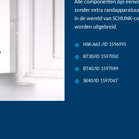
Alle componenten zijn eenvo
zonder extra randapparatuur
in de wereld van SCHUNK-c
worden uitgebreid.
HSK-A63 /ID 1596995
BT30/ID 1597050
BT40/ID 1597049
SK40/ID 1597047