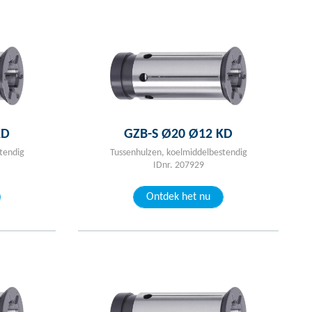
KD
GZB-S Ø20 Ø12 KD
tendig
Tussenhulzen, koelmiddelbestendig
IDnr. 207929
Ontdek het nu