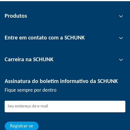
Produtos
Tecnologia de garras
Entre em contato com a SCHUNK
Tecnologia de automação
Tecnologia de fixação de ferramentas
Pessoa de contato
Carreira na SCHUNK
Tecnologia de fixação de peças
Unidades
Tecnologia de depanelização
Imprensa
Ofertas de emprego
Assinatura do boletim informativo da SCHUNK
Eventos
SCHUNK como empregador
Fique sempre por dentro
Trabalhando na SCHUNK
Como fazer parte da SCHUNK
Desenvolvimento e carreira
Suas vantagens
Registrar-se