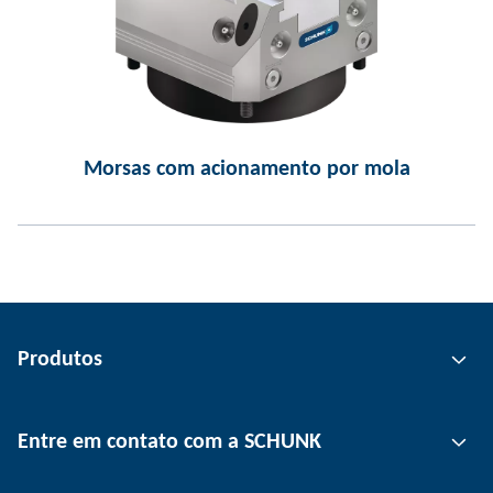
Morsas com acionamento por mola
Produtos
Tecnologia de garras
Entre em contato com a SCHUNK
Tecnologia de automação
Tecnologia de fixação de ferramentas