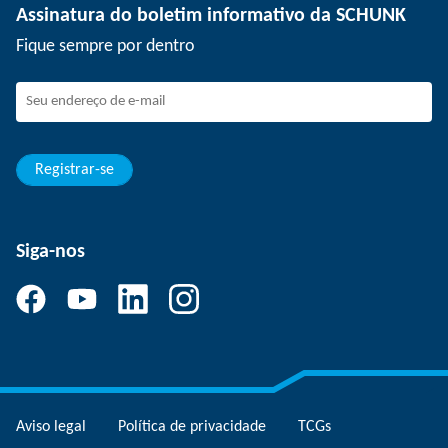
Assinatura do boletim informativo da SCHUNK
Eventos
SCHUNK como empregador
Fique sempre por dentro
Trabalhando na SCHUNK
Como fazer parte da SCHUNK
Desenvolvimento e carreira
Suas vantagens
Registrar-se
Siga-nos
Aviso legal
Política de privacidade
TCGs