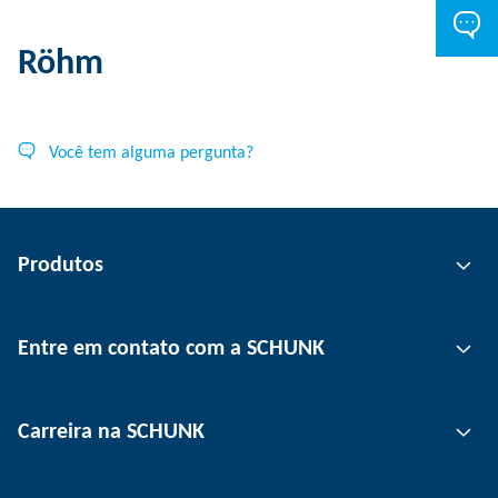
Röhm
Você tem alguma pergunta?
Produtos
Tecnologia de garras
Entre em contato com a SCHUNK
Tecnologia de automação
Tecnologia de fixação de ferramentas
Pessoa de contato
Carreira na SCHUNK
Tecnologia de fixação de peças
Unidades
Tecnologia de depanelização
Imprensa
Ofertas de emprego