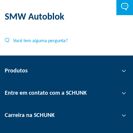
SMW Autoblok
Você tem alguma pergunta?
Produtos
Tecnologia de garras
Entre em contato com a SCHUNK
Tecnologia de automação
Tecnologia de fixação de ferramentas
Pessoa de contato
Carreira na SCHUNK
Tecnologia de fixação de peças
Unidades
Tecnologia de depanelização
Imprensa
Ofertas de emprego