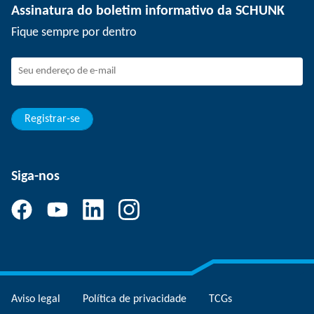
Assinatura do boletim informativo da SCHUNK
Eventos
SCHUNK como empregador
Fique sempre por dentro
Trabalhando na SCHUNK
Como fazer parte da SCHUNK
Desenvolvimento e carreira
Suas vantagens
Registrar-se
Siga-nos
Aviso legal
Política de privacidade
TCGs