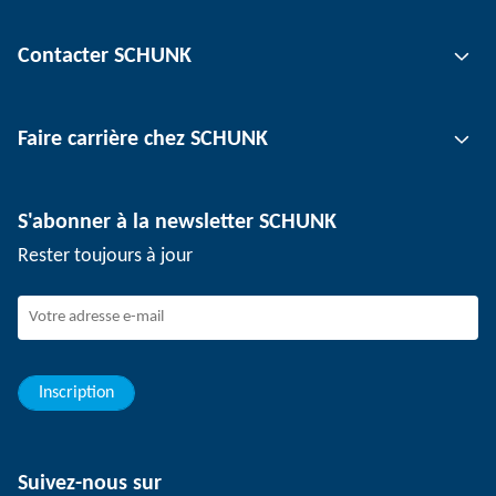
Technologie de préhension
Contacter SCHUNK
Technologie d'automatisation
Technologie de serrage d'outil
Interlocuteur
Faire carrière chez SCHUNK
Technologie de serrage de pièce
Sites
Technologie de dépanélisation
Presse
Offres d'emploi
S'abonner à la newsletter SCHUNK
Événements
Travailler chez SCHUNK
Rester toujours à jour
Dispositif de signalement SCHUNK
Personnel expérimenté
Jeunes professionnels
Elèves/Etudiants
Elèves
Inscription
Suivez-nous sur