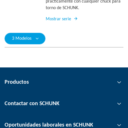
prácticamente con cualquier chuck para
torno de SCHUNK.
Mostrar serie
3 Modelos
Productos
Tecnología de agarre
Contactar con SCHUNK
Tecnología de automatización
Tecnología de sujeción de herramientas
Persona de contacto
Oportunidades laborales en SCHUNK
Tecnología de sujeción de piezas
Ubicaciones