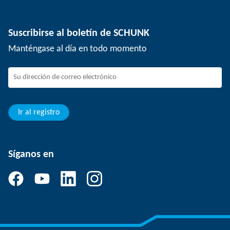
Tecnología de depanelización
Prensa
Ofertas de empleo
Suscribirse al boletín de SCHUNK
Eventos
Trabajar en SCHUNK
Manténgase al día en todo momento
SCHUNK - Sistema de canal de denuncias
Profesionales con experiencia
Jóvenes profesionales
Estudiantes
Aprendiz
Ir al registro
Síganos en