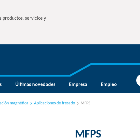
 productos, servicios y
s
Últimas novedades
Empresa
Empleo
jeción magnética
Aplicaciones de fresado
MFPS
MFPS