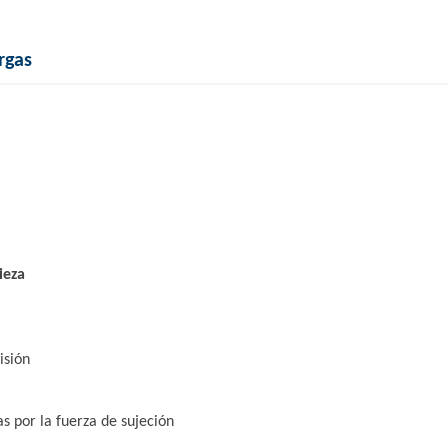
rgas
ieza
isión
s por la fuerza de sujeción