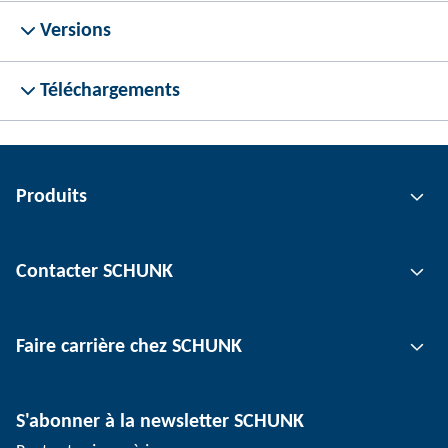
Versions
Téléchargements
Produits
Technologie de préhension
Contacter SCHUNK
Technologie d'automatisation
Technologie de serrage d'outil
Interlocuteur
Faire carrière chez SCHUNK
Technologie de serrage de pièce
Sites
Technologie de dépanélisation
Presse
Offres d'emploi
S'abonner à la newsletter SCHUNK
Événements
SCHUNK en tant qu'employeur