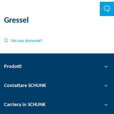
Gressel
Hai una domanda?
Prodotti
Tecnologia di presa
Contattare SCHUNK
Tecnologia di automazione
Tecnica di serraggio utensili
Persona di contatto
Carriera in SCHUNK
Tecnica di serraggio del pezzo
Sedi