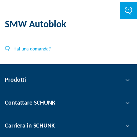
SMW Autoblok
Hai una domanda?
Prodotti
Tecnologia di presa
Contattare SCHUNK
Tecnologia di automazione
Tecnica di serraggio utensili
Persona di contatto
Carriera in SCHUNK
Tecnica di serraggio del pezzo
Sedi