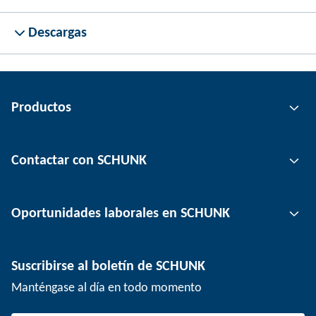
Descargas
Productos
Tecnología de agarre
Contactar con SCHUNK
Tecnología de automatización
Tecnología de sujeción de herramientas
Persona de contacto
Oportunidades laborales en SCHUNK
Tecnología de sujeción de piezas
Ubicaciones
Tecnología de depanelización
Prensa
Ofertas de empleo
Suscribirse al boletín de SCHUNK
Eventos
Trabajar en SCHUNK
Manténgase al día en todo momento
SCHUNK - Sistema de canal de denuncias
Profesionales con experiencia