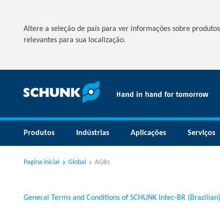
Altere a seleção de país para ver informações sobre produtos
relevantes para sua localização.
Produtos
Indústrias
Aplicações
Serviços
Pagina inicial
Global
AGBs
General Terms and Conditions of SCHUNK Intec-BR (Brazilian