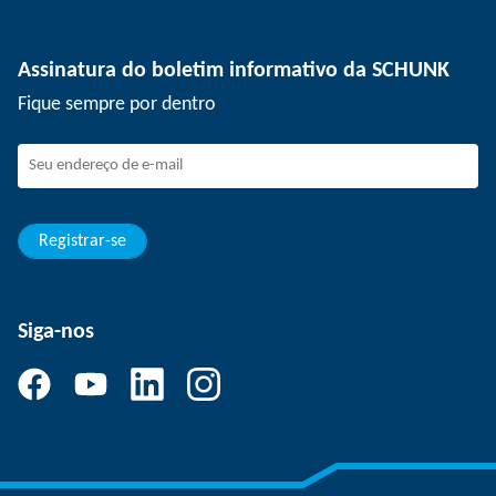
Tecnologia de depanelização
Imprensa
Ofertas de emprego
Assinatura do boletim informativo da SCHUNK
Eventos
SCHUNK como empregador
Fique sempre por dentro
Trabalhando na SCHUNK
Como fazer parte da SCHUNK
Desenvolvimento e carreira
Suas vantagens
Registrar-se
Siga-nos