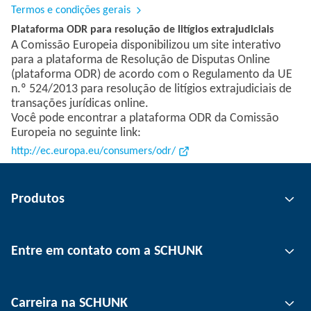
Termos e condições gerais
Plataforma ODR para resolução de litígios extrajudiciais
A Comissão Europeia disponibilizou um site interativo
para a plataforma de Resolução de Disputas Online
(plataforma ODR) de acordo com o Regulamento da UE
n.º 524/2013 para resolução de litígios extrajudiciais de
transações jurídicas online.
Você pode encontrar a plataforma ODR da Comissão
Europeia no seguinte link:
http://ec.europa.eu/consumers/odr/
Produtos
Tecnologia de garras
Entre em contato com a SCHUNK
Tecnologia de automação
Tecnologia de fixação de ferramentas
Pessoa de contato
Carreira na SCHUNK
Tecnologia de fixação de peças
Unidades