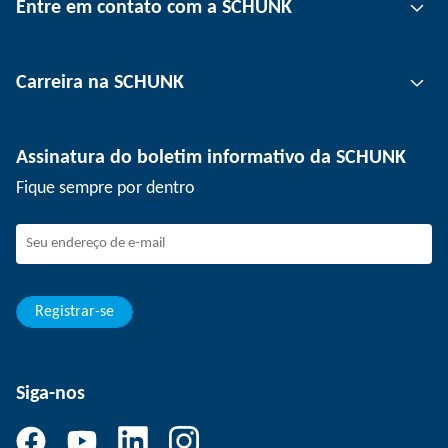
Entre em contato com a SCHUNK
Tecnologia de automação
Tecnologia de fixação de ferramentas
Pessoa de contato
Carreira na SCHUNK
Tecnologia de fixação de peças
Unidades
Tecnologia de depanelização
Imprensa
Ofertas de emprego
Assinatura do boletim informativo da SCHUNK
Eventos
SCHUNK como empregador
Fique sempre por dentro
Trabalhando na SCHUNK
Como fazer parte da SCHUNK
Desenvolvimento e carreira
Suas vantagens
Registrar-se
Siga-nos