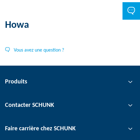
Howa
Vous avez une question ?
Produits
Technologie de préhension
Contacter SCHUNK
Technologie d'automatisation
Technologie de serrage d'outil
Interlocuteur
Faire carrière chez SCHUNK
Technologie de serrage de pièce
Sites