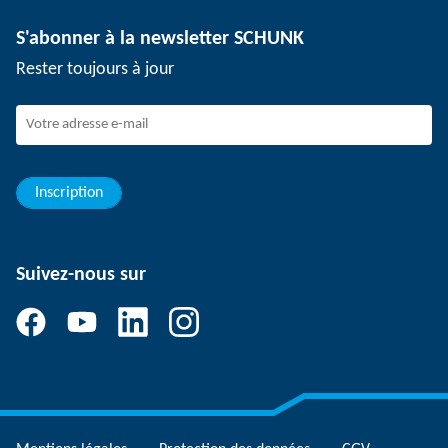
Technologie de dépanélisation
Presse
Offres d'emploi
S'abonner à la newsletter SCHUNK
Événements
Travailler chez SCHUNK
Rester toujours à jour
Dispositif de signalement SCHUNK
Personnel expérimenté
Jeunes professionnels
Elèves/Etudiants
Elèves
Inscription
Suivez-nous sur