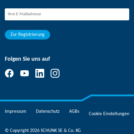
SCHUNK - Hinweisgebersystem
Berufseinsteiger
Berufserfahrene
Schüler
Studierende
Zur Registrierung
Folgen Sie uns auf
Impressum
Datenschutz
AGBs
Cookie Einstellungen
© Copyright 2026 SCHUNK SE & Co. KG