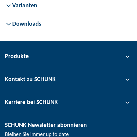
Varianten
Downloads
Produkte
Greiftechnik
Kontakt zu SCHUNK
Automatisierungstechnik
Werkzeugspanntechnik
Kontakt
Karriere bei SCHUNK
Werkstückspanntechnik
Standorte
Nutzentrenntechnik
Presse
Stellenangebote
SCHUNK Newsletter abonnieren
Veranstaltungen
Arbeiten bei SCHUNK
Bleiben Sie immer up to date