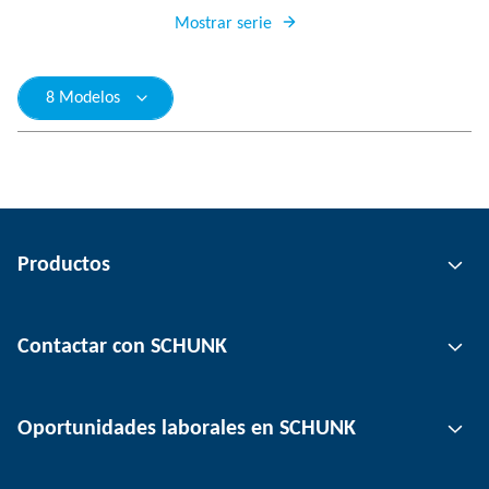
Mostrar serie
8 Modelos
Productos
Tecnología de agarre
Contactar con SCHUNK
Tecnología de automatización
Tecnología de sujeción de herramientas
Persona de contacto
Oportunidades laborales en SCHUNK
Tecnología de sujeción de piezas
Ubicaciones
Tecnología de depanelización
Prensa
Ofertas de empleo