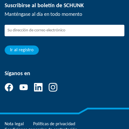
Suscribirse al boletín de SCHUNK
Eventos
Trabajar en SCHUNK
Manténgase al día en todo momento
SCHUNK - Sistema de canal de denuncias
Profesionales con experiencia
Jóvenes profesionales
Estudiantes
Aprendiz
Ir al registro
Síganos en
Nota legal
Políticas de privacidad