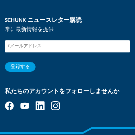
拠点
デパネリング技術
プレス
採用
SCHUNK ニュースレター購読
イベント
キャリアの場としてのSCHUNK
常に最新情報を提供
SCHUNKで働く
SCHUNKの採用
能力開発とキャリア
あなたの強み
登録する
私たちのアカウントをフォローしませんか